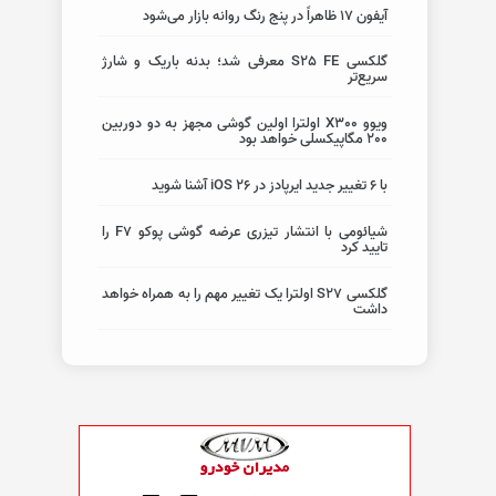
آیفون 17 ظاهراً در پنج رنگ روانه بازار می‌شود
گلکسی S25 FE معرفی شد؛ بدنه باریک و شارژ
سریع‌تر
ویوو X300 اولترا اولین گوشی مجهز به دو دوربین
200 مگاپیکسلی خواهد بود
با ۶ تغییر جدید ایرپادز در iOS 26 آشنا شوید
شیائومی با انتشار تیزری عرضه گوشی پوکو F7 را
تایید کرد
گلکسی S27 اولترا یک تغییر مهم را به همراه خواهد
داشت