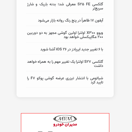
گلکسی S25 FE معرفی شد؛ بدنه باریک و شارژ
سریع‌تر
آیفون 17 ظاهراً در پنج رنگ روانه بازار می‌شود
ویوو X300 اولترا اولین گوشی مجهز به دو دوربین
200 مگاپیکسلی خواهد بود
با ۶ تغییر جدید ایرپادز در iOS 26 آشنا شوید
گلکسی S27 اولترا یک تغییر مهم را به همراه خواهد
داشت
شیائومی با انتشار تیزری عرضه گوشی پوکو F7 را
تایید کرد