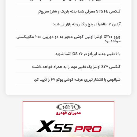
گلکسی S25 FE معرفی شد؛ بدنه باریک و شارژ سریع‌تر
آیفون 17 ظاهراً در پنج رنگ روانه بازار می‌شود
ویوو X300 اولترا اولین گوشی مجهز به دو دوربین 200 مگاپیکسلی
خواهد بود
با ۶ تغییر جدید ایرپادز در iOS 26 آشنا شوید
گلکسی S27 اولترا یک تغییر مهم را به همراه خواهد داشت
شیائومی با انتشار تیزری عرضه گوشی پوکو F7 را تایید کرد