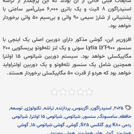
شایعات قبلی حاکی از آن بودند که این پرچمدار از تراشه
اسنپدراگون ۸ الیت و یک باتری ۶,۰۰۰ میلی‌آمپر ساعتی با
پشتیبانی از شارژ سیمی ۹۰ واتی و بی‌سیم ۵۰ واتی برخوردار
خواهد بود.
افزون‌بر این، گوشی مذکور دارای دوربین اصلی یک اینچی با
سنسور Lytia LYT-900 سونی و یک لنز تله‌فوتو پریسکوپی ۲۰۰
مگاپیکسلی خواهد بود. سیستم دوربین شیائومی ۱۵ اولترا
همچنین شامل یک سنسور تله‌فوتو و یک دوربین اولتراواید
خواهد بود که هردو از قدرت ۵۰ مگاپیکسلی برخوردار هستند.
۲۰۲۵
,
اسنپدراگون
,
اگزینوس
,
پردازنده‌
,
تراشه
,
تکنولوژی
,
توسعه
,
حافظه
,
سامسونگ
,
سنسور
,
شیائومی
,
شیائومی ۱۵ اولترا
,
شیائومی
ردمی K80 پرو
,
گلکسی S25
,
گوشی‌
,
گوشی شیائومی ۱۵
,
گوشی
هوشمند
,
گوشی‌های هوشمند
,
هوش مصنوعی