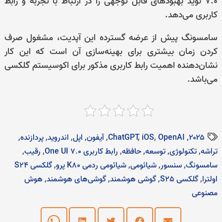
7.0 نوید بهبودهای قابل توجهی را در ارتباط با تجربه و رابط
کاربری می‌دهد.
سامسونگ پیش از عرضه گسترده این آپدیت، مشغول صرف
کردن زمان بیشتری برای بهینه‌سازی آن است که این کار
نشان‌دهنده اهمیت رابط کاربری مذکور برای اکوسیستم گلکسی
می‌باشد.
۲۰۲۵
,
OpenAI
,
iOS
,
ChatGPT
,
آیفون
,
اپل
,
اندروید
,
پردازنده‌
,
تراشه
,
تکنولوژی
,
توسعه
,
حافظه
,
رابط کاربری One UI 7.0
,
رقیب
,
سامسونگ
,
سنسور
,
شیائومی
,
شیائومی ردمی K80 پرو
,
گلکسی S24
اولترا
,
گلکسی S25
,
گوشی هوشمند
,
گوشی‌های هوشمند
,
هوش
مصنوعی