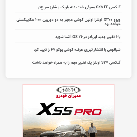
گلکسی S25 FE معرفی شد؛ بدنه باریک و شارژ سریع‌تر
ویوو X300 اولترا اولین گوشی مجهز به دو دوربین 200 مگاپیکسلی
خواهد بود
با ۶ تغییر جدید ایرپادز در iOS 26 آشنا شوید
شیائومی با انتشار تیزری عرضه گوشی پوکو F7 را تایید کرد
گلکسی S27 اولترا یک تغییر مهم را به همراه خواهد داشت