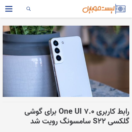
رابط کاربری One UI 7.0 برای گوشی
گلکسی S22 سامسونگ رویت شد